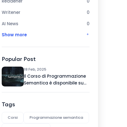
Readener
0
Writener
0
AI News
0
Show more
Popular Post
18 Feb, 2025
Il Corso di Programmazione
Semantica è disponibile su
IApS
Tags
Corsi
Programmazione semantica