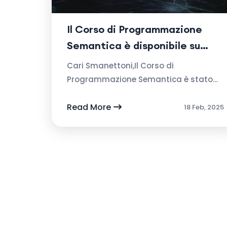
Il Corso di Programmazione
Semantica è disponibile su
IApS
Cari Smanettoni,Il Corso di
Programmazione Semantica è stato
aggiunto alla nostra piattaforma.
Tutte le sue 45+ lezioni sono state
Read More
18 Feb, 2025
caricate, tutti i contenuti t...