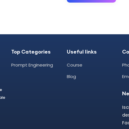
Top Categories
Useful links
C
Prompt Engineering
Course
Pho
Blog
Em
le
Ne
ale
Isc
des
Fa