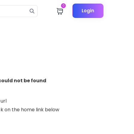
0
Login
could not be found
url
lick on the home link below